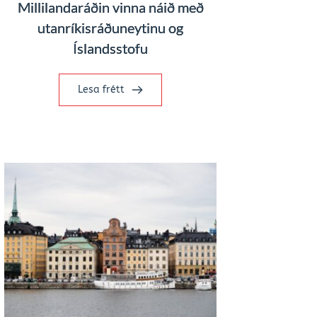
Millilandaráðin vinna náið með
utanríkisráðuneytinu og
Íslandsstofu
Lesa frétt