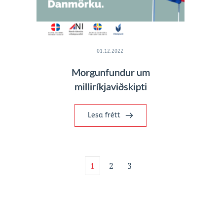
01.12.2022
Morgunfundur um
milliríkjaviðskipti
Lesa frétt
1
2
3