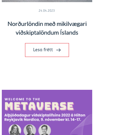
24.04.2023
Norðurlöndin með mikilvægari
viðskiptalöndum Íslands
Lesa frétt