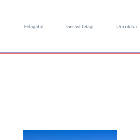
r
Félagatal
Gerast félagi
Um okkur