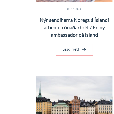
05.12.2023
Nýr sendiherra Noregs á Íslandi
afhenti trúnaðarbréf / En ny
ambassadør på island
Lesa frétt