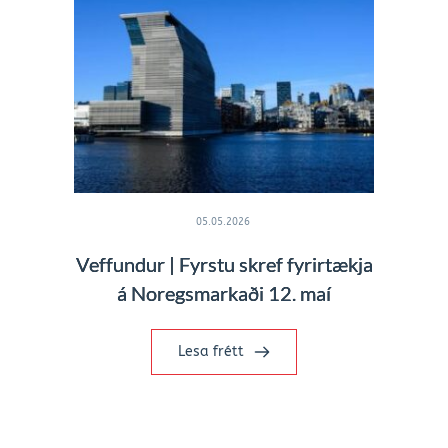
05.05.2026
Veffundur | Fyrstu skref fyrirtækja
á Noregsmarkaði 12. maí
Lesa frétt