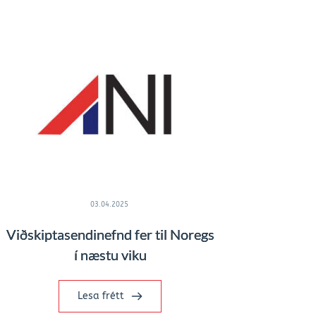
03.04.2025
Viðskiptasendinefnd fer til Noregs
í næstu viku
Lesa frétt