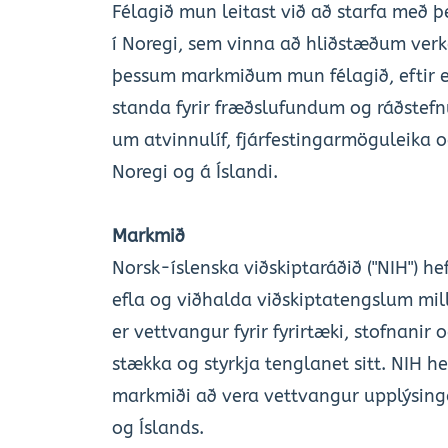
Félagið mun leitast við að starfa með þ
í Noregi, sem vinna að hliðstæðum verke
þessum markmiðum mun félagið, eftir 
standa fyrir fræðslufundum og ráðstefn
um atvinnulíf, fjárfestingarmöguleika o
Noregi og á Íslandi.
Markmið
Norsk-íslenska viðskiptaráðið ("NIH") he
efla og viðhalda viðskiptatengslum mill
er vettvangur fyrir fyrirtæki, stofnanir o
stækka og styrkja tenglanet sitt. NIH he
markmiði að vera vettvangur upplýsinga
og Íslands.