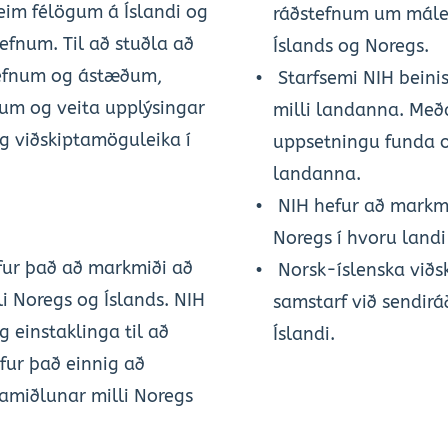
eim félögum á Íslandi og 
ráðstefnum um málefn
fnum. Til að stuðla að 
Íslands og Noregs.
efnum og ástæðum, 
Starfsemi NIH beinis
um og veita upplýsingar 
milli landanna. Meða
g viðskiptamöguleika í 
uppsetningu funda o
landanna.
NIH hefur að markmið
Noregs í hvoru landi f
fur það að markmiði að 
Norsk-íslenska viðsk
i Noregs og Íslands. NIH 
samstarf við sendirá
g einstaklinga til að 
Íslandi.
fur það einnig að 
miðlunar milli Noregs 