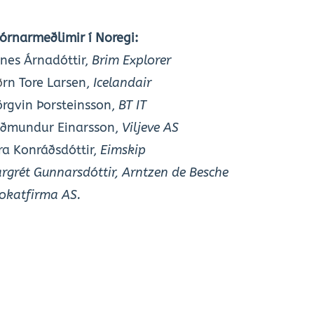
jórnarmeðlimir í Noregi:
nes Árnadóttir, 
Brim Explorer
ø
rn Tore Larsen, 
Icelandair
örgvin Þorsteinsson, 
BT IT
ðmundur Einarsson, 
Viljeve AS
ra Konráðsdóttir, 
Eimskip 
rgrét Gunnarsdóttir, Arntzen de Besche 
okatfirma AS.