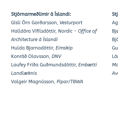
Stjórnarmeðlimir á Íslandi:
St
Gísli Örn Garðarsson, 
Vesturport
Ag
Halldóra Vífilsdóttir, 
Nordic - Office of 
Bj
Architecture á Íslandi
Bj
Hulda Bjarnadóttir, 
Eimskip
Gu
Konráð Olavsson, 
DNV
Lá
Laufey Fríða Guðmundsdóttir, 
Embætti 
Ma
Landlæknis
Av
Valgeir Magnússon, 
Pipar/TBWA