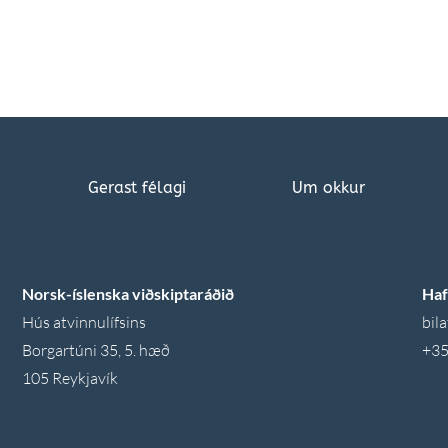
Gerast félagi
Um okkur
Norsk-íslenska viðskiptaráðið
Haf
Hús atvinnulífsins
bila
Borgartúni 35, 5. hæð
+35
105 Reykjavík 