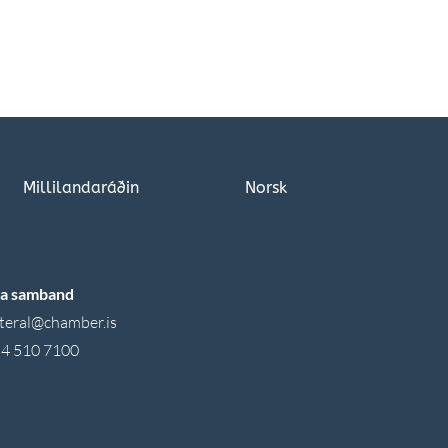
Millilandaráðin
Norsk
a samband
teral
@chamber.is
4 510 7100