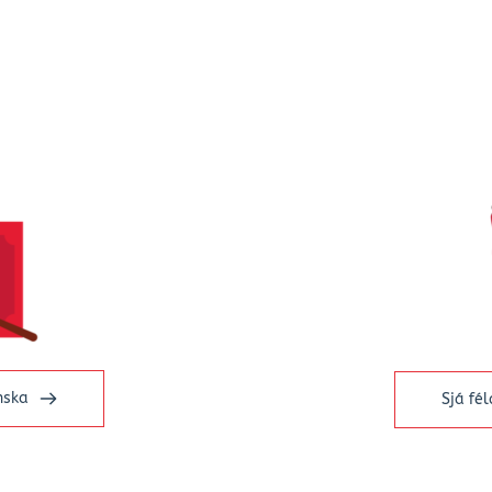
nska
Sjá fé