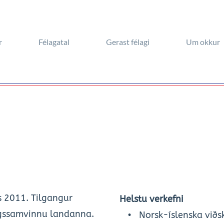
r
Félagatal
Gerast félagi
Um okkur
 2011. Tilgangur 
Helstu verkefni
agssamvinnu landanna. 
Norsk-íslenska viðsk