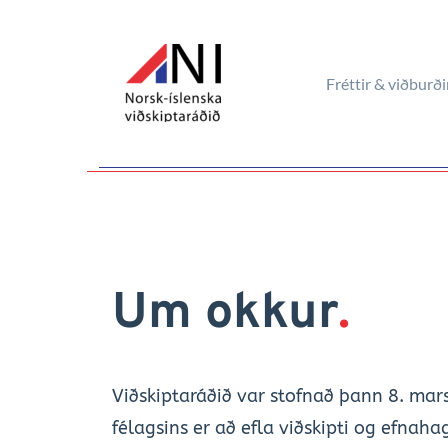
Fréttir & viðburði
Um okkur
.
Viðskiptaráðið var stofnað þann 8. mars
félagsins er að efla viðskipti og efnah