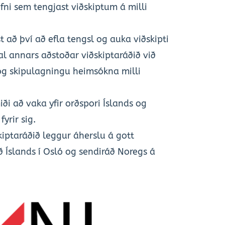
i sem tengjast viðskiptum á milli 
t að því að efla tengsl og auka viðskipti 
l annars aðstoðar viðskiptaráðið við 
g skipulagningu heimsókna milli 
i að vaka yfir orðspori Íslands og 
yrir sig. 
iptaráðið leggur áherslu á gott 
ð Íslands í Osló og sendiráð Noregs á 